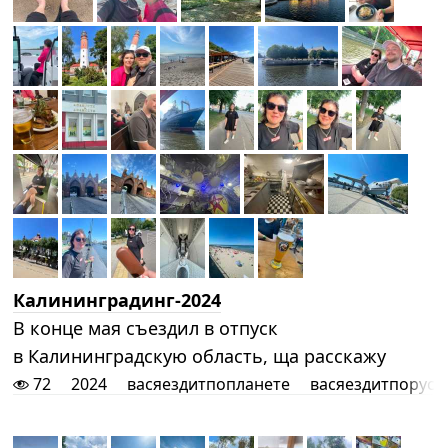
Калининградинг-2024
В конце мая съездил в отпуск
в Калининградскую область, ща расскажу
72
2024
васяездитпопланете
васяездитпоруси