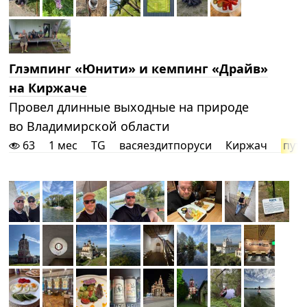
Глэмпинг «Юнити» и кемпинг «Драйв»
на Киржаче
Провел длинные выходные на природе
во Владимирской области
63
1 мес
TG
васяездитпоруси
Киржач
пут