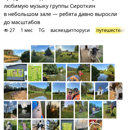
любимую музыку группы Сироткин
в небольшом зале — ребята давно выросли
до масштабов
27
1 мес
TG
васяездитпоруси
путешествия