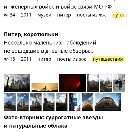
инженерных войск и войск связи МО РФ
34
2011
музеи
питер
посты из жж
путешес
Питер, коротюльки
Несколько маленьких наблюдений,
не вошедшие в дневные обзоры...
16
2011
питер
посты из жж
путешествия
Фото-вторник: суррогатные звезды
и натуральные облака