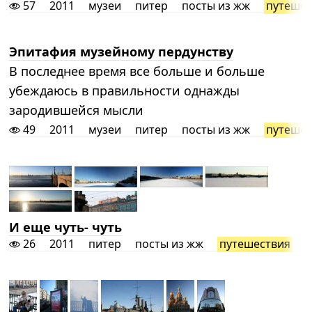
57
2011
музеи
питер
посты из жж
путешес
Эпитафия музейному пердунству
В последнее время все больше и больше
убеждаюсь в правильности однажды
зародившейся мысли
49
2011
музеи
питер
посты из жж
путешес
И еще чуть- чуть
26
2011
питер
посты из жж
путешествия