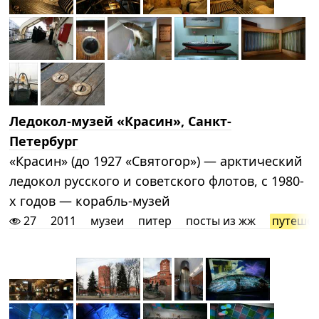
Ледокол-музей «Красин», Санкт-
Петербург
«Красин» (до 1927 «Святогор») — арктический
ледокол русского и советского флотов, с 1980-
х годов — корабль-музей
27
2011
музеи
питер
посты из жж
путешес