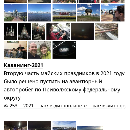
Казанинг-2021
Вторую часть майских праздников в 2021 году
было решено пустить на авантюрный
автопробег по Приволжскому федеральному
округу
253
2021
васяездитпопланете
васяездитпорус