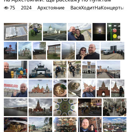
75
2024
Архстояние
ВасяХодитНаКонцерты