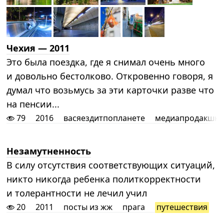
Чехия — 2011
Это была поездка, где я снимал очень много
и довольно бестолково. Откровенно говоря, я
думал что возьмусь за эти карточки разве что
на пенсии...
79
2016
васяездитпопланете
медиапродакшн
Незамутненность
В силу отсутствия соответствующих ситуаций,
никто никогда ребенка политкорректности
и толерантности не лечил учил
20
2011
посты из жж
прага
путешествия