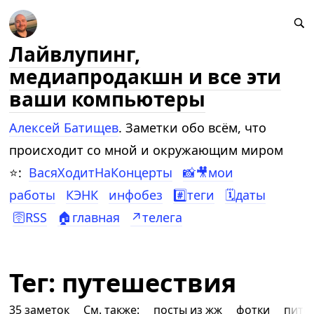
Лайвлупинг,
медиапродакшн и все эти
ваши компьютеры
Алексей Батищев
. Заметки обо всём, что
происходит со мной и окружающим миром
⭐:
ВасяХодитНаКонцерты
📸🎥мои
работы
КЭНК
инфобез
#️⃣теги
🗓️даты
🛜RSS
🏠главная
↗️телега
Тег: путешествия
35 заметок
См. также:
посты из жж
фотки
пите