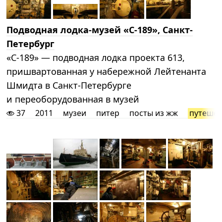
Подводная лодка-музей «С-189», Санкт-
Петербург
«С-189» — подводная лодка проекта 613,
пришвартованная у набережной Лейтенанта
Шмидта в Санкт-Петербурге
и переоборудованная в музей
37
2011
музеи
питер
посты из жж
путешес