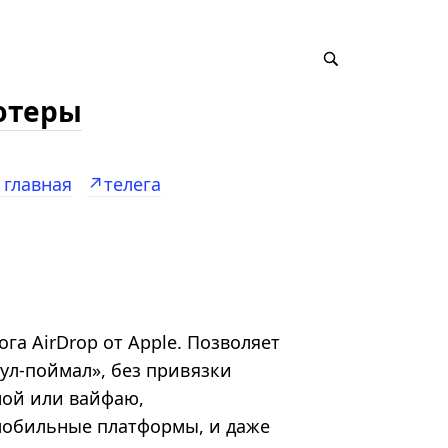
ютеры
главная
↗️телега
га AirDrop от Apple. Позволяет
ул-поймал», без привязки
ной или вайфаю,
мобильные платформы, и даже