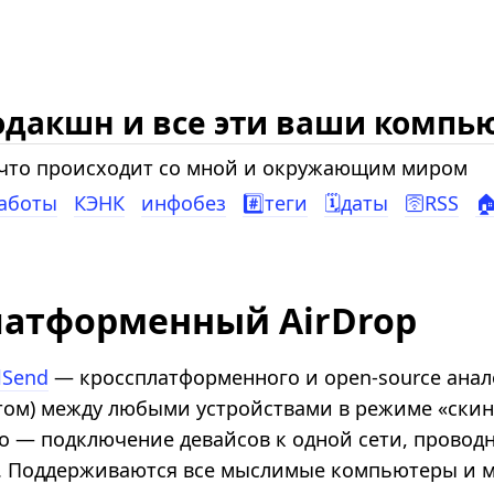
одакшн и все эти ваши компь
, что происходит со мной и окружающим миром
работы
КЭНК
инфобез
#️⃣теги
🗓️даты
🛜RSS

платформенный AirDrop
lSend
— кроссплатформенного и open-source анало
том) между любыми устройствами в режиме «скин
жно — подключение девайсов к одной сети, провод
а. Поддерживаются все мыслимые компьютеры и 