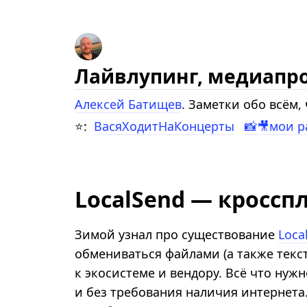
Лайвлупинг, медиапр
Алексей Батищев
. Заметки обо всём
⭐:
ВасяХодитНаКонцерты
📸🎥мои 
LocalSend — кросс
Зимой узнал про существование
Loca
обмениваться файлами (а также текс
к экосистеме и вендору. Всё что ну
и без требования наличия интернет