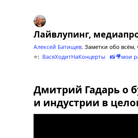
Лайвлупинг, медиапр
Алексей Батищев
. Заметки обо всём
⭐:
ВасяХодитНаКонцерты
📸🎥мои 
Дмитрий Гадарь о 
и индустрии в цел