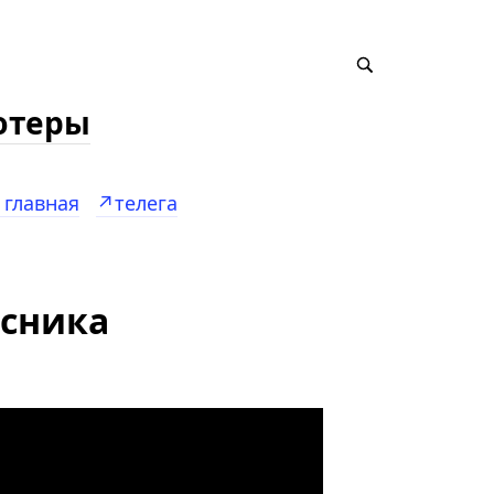
ютеры
главная
↗️телега
асника