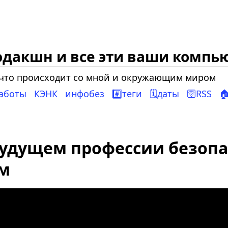
одакшн и все эти ваши компь
, что происходит со мной и окружающим миром
работы
КЭНК
инфобез
#️⃣теги
🗓️даты
🛜RSS

будущем профессии безоп
ом