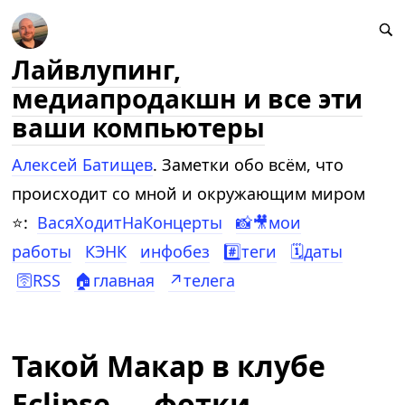
Лайвлупинг,
медиапродакшн и все эти
ваши компьютеры
Алексей Батищев
. Заметки обо всём, что
происходит со мной и окружающим миром
⭐:
ВасяХодитНаКонцерты
📸🎥мои
работы
КЭНК
инфобез
#️⃣теги
🗓️даты
🛜RSS
🏠главная
↗️телега
Такой Макар в клубе
Eclipse — фотки